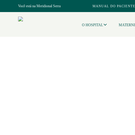
Você está na
Meridional Serra
MANUAL DO PACIENT
O HOSPITAL
MATERN