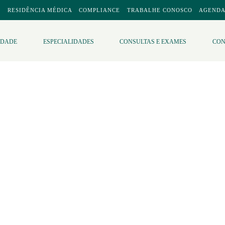
E
RESIDÊNCIA MÉDICA
COMPLIANCE
TRABALHE CONOSCO
AGENDA
IDADE
ESPECIALIDADES
CONSULTAS E EXAMES
CON