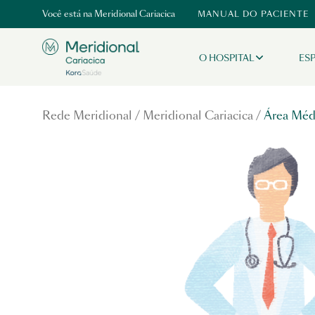
Você está na
Meridional Cariacica
MANUAL DO PACIENTE
O HOSPITAL
ES
Rede Meridional / Meridional Cariacica /
Área Méd